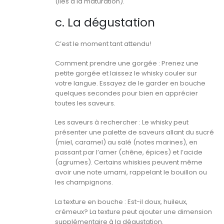
(liés à la maturation).
c. La dégustation
C’est le moment tant attendu!
Comment prendre une gorgée : Prenez une
petite gorgée et laissez le whisky couler sur
votre langue. Essayez de le garder en bouche
quelques secondes pour bien en apprécier
toutes les saveurs.
Les saveurs à rechercher : Le whisky peut
présenter une palette de saveurs allant du sucré
(miel, caramel) au salé (notes marines), en
passant par l’amer (chêne, épices) et l’acide
(agrumes). Certains whiskies peuvent même
avoir une note umami, rappelant le bouillon ou
les champignons.
La texture en bouche : Est-il doux, huileux,
crémeux? La texture peut ajouter une dimension
supplémentaire à la dégustation.