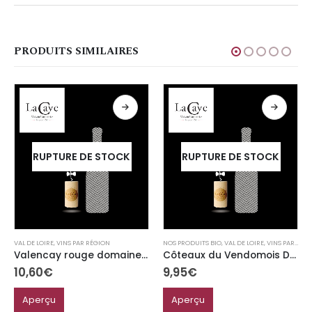
PRODUITS SIMILAIRES
RUPTURE DE STOCK
RUPTURE DE STOCK
VAL DE LOIRE
,
VINS PAR RÉGION
NOS PRODUITS BIO
,
VAL DE LOIRE
,
VINS PAR RÉGION
Valencay rouge domaine minchin
Côteaux du Vendomois Domaine Patrice Colin “Gris Bodin” Bio
10,60
€
9,95
€
Aperçu
Aperçu