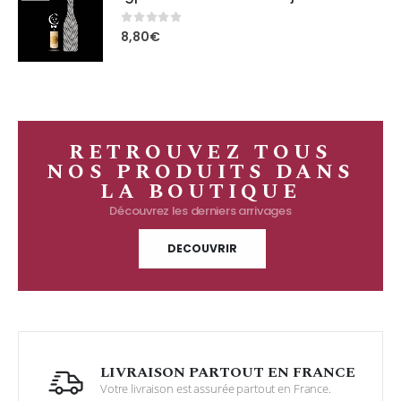
0
out of 5
8,80
€
RETROUVEZ TOUS
NOS PRODUITS DANS
LA BOUTIQUE
Découvrez les derniers arrivages
DECOUVRIR
LIVRAISON PARTOUT EN FRANCE
Votre livraison est assurée partout en France.