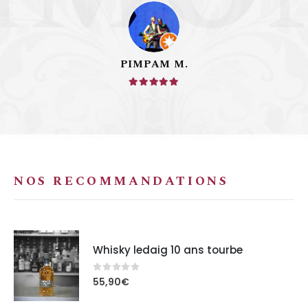
PIMPAM M.
NOS RECOMMANDATIONS
Whisky ledaig 10 ans tourbe
0
out of 5
55,90
€