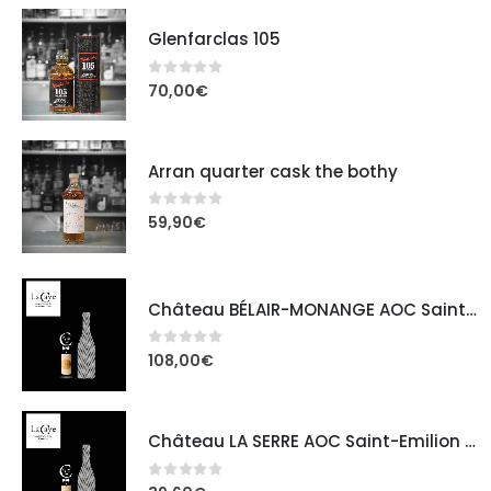
Glenfarclas 105
0
out of 5
70,00
€
Arran quarter cask the bothy
0
out of 5
59,90
€
Château BÉLAIR-MONANGE AOC Saint-Emilion Grand Cru
0
out of 5
108,00
€
Château LA SERRE AOC Saint-Emilion Grand Cru
0
out of 5