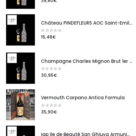
39,60
€
Château PINDEFLEURS AOC Saint-Emilion Grand Cru
0
out of 5
15,48
€
Champagne Charles Mignon Brut 1er Cru sous étui
0
out of 5
30,95
€
Vermouth Carpano Antica Formula
0
out of 5
35,90
€
Igp Ile de Beauté San Ghjuva Armunia rouge