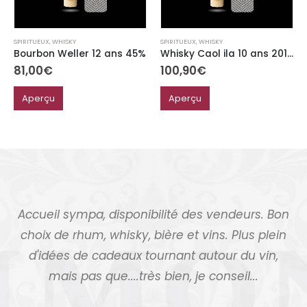
SPIRITUEUX
,
WHISKY
SPIRITUEUX
,
WHISKY
Bourbon Weller 12 ans 45%
Whisky Caol ila 10 ans 2011 port finish very cloudy 46°
81,00
€
100,90
€
Aperçu
Aperçu
Accueil sympa, disponibilité des vendeurs. Bon
choix de rhum, whisky, bière et vins. Plus plein
d'idées de cadeaux tournant autour du vin,
mais pas que....très bien, je conseil...