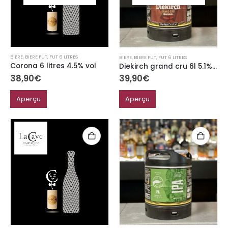
BIERE
,
BIERE FUT
,
FUT 6 LITRES
BIERE
,
BIERE FUT
,
FUT 6 LITRES
Corona 6 litres 4.5% vol
Diekirch grand cru 6l 5.1% perfect draft
38,90
€
39,90
€
Aperçu
Aperçu