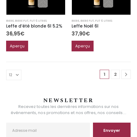
BIERE
,
BIERE FUT
,
FUT 6 LITRES
BIERE
,
BIERE FUT
,
FUT 6 LITRES
Leffe d’été blonde 6l 5.2%
Leffe Noël 6l
36,95
€
37,90
€
Aperçu
Aperçu
1
2
NEWSLETTER
Recevez toutes les dernières informations sur nos
événements, nos promotions et nos offres, nos conseils....