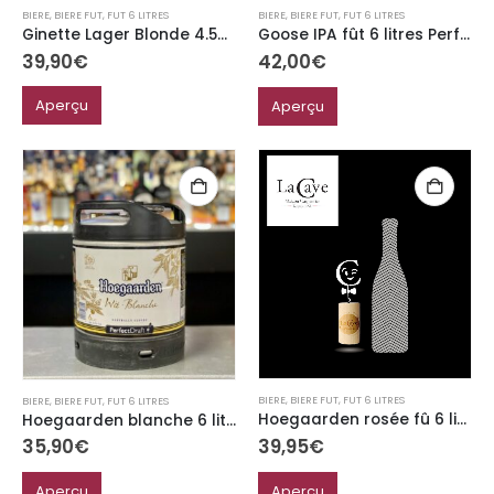
BIERE
,
BIERE FUT
,
FUT 6 LITRES
BIERE
,
BIERE FUT
,
FUT 6 LITRES
Ginette Lager Blonde 4.5% Bio perfect draft
Goose IPA fût 6 litres Perfect Draft 5.9%
39,90
€
42,00
€
Aperçu
Aperçu
BIERE
,
BIERE FUT
,
FUT 6 LITRES
BIERE
,
BIERE FUT
,
FUT 6 LITRES
Hoegaarden rosée fû 6 litre Perfect Draft 3%
Hoegaarden blanche 6 litres Perfect Draft 4.9%
39,95
€
35,90
€
Aperçu
Aperçu