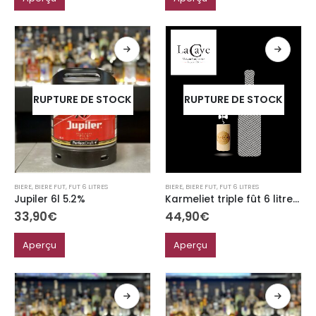
RUPTURE DE STOCK
RUPTURE DE STOCK
BIERE
,
BIERE FUT
,
FUT 6 LITRES
BIERE
,
BIERE FUT
,
FUT 6 LITRES
Karmeliet triple fût 6 litres Perfect Draft 8.4%
Jupiler 6l 5.2%
44,90
€
33,90
€
Aperçu
Aperçu