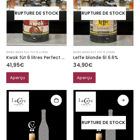
RUPTURE DE STOCK
RUPTURE DE STOCK
BIERE
,
BIERE FUT
,
FUT 6 LITRES
BIERE
,
BIERE FUT
,
FUT 6 LITRES
Kwak fût 6 litres Perfect Draft 8.4%
Leffe blonde 6l 6.6%
41,95
€
34,90
€
Aperçu
Aperçu
RUPTURE DE STOCK