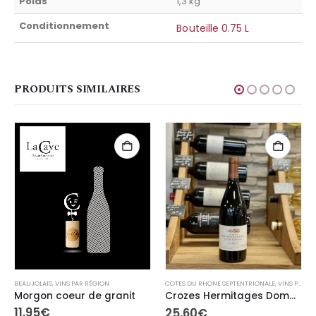
Poids
1,3 kg
Conditionnement
Bouteille 0.75 L
PRODUITS SIMILAIRES
BEAUJOLAIS
,
VINS PAR RÉGION
COTES DU RHONE SEPTENTRIONALE
,
VINS PAR RÉGION
Morgon coeur de granit
Crozes Hermitages Domaine des Hauts Chassis
11,95
€
25,60
€