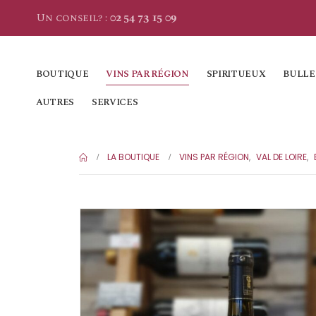
Un conseil? :
02 54 73 15 09
BOUTIQUE
VINS PAR RÉGION
SPIRITUEUX
BULLE
AUTRES
SERVICES
LA BOUTIQUE
VINS PAR RÉGION
,
VAL DE LOIRE
,