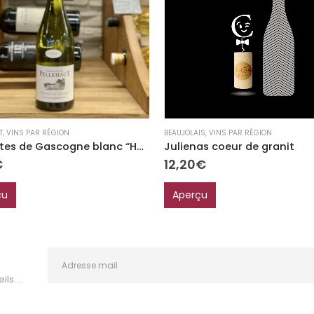
BEAUJOLAIS
,
VINS PAR RÉGION
T
,
VINS PAR RÉGION
Julienas coeur de granit
Igp Côtes de Gascogne blanc “Harmonie”
12,20
€
€
Aperçu
çu
ls....