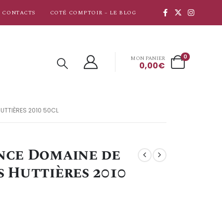
CONTACTS
COTÉ COMPTOIR – LE BLOG
0
MON PANIER
0,00
€
UTTIÈRES 2010 50CL
nce Domaine de
 Huttières 2010