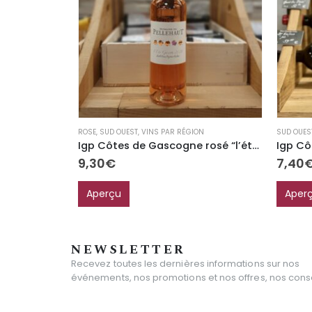
ROSE
,
SUD OUEST
,
VINS PAR RÉGION
SUD OUES
Igp Côtes de Gascogne rosé “l’été Gascon”
9,30
€
7,40
Aperçu
Aper
NEWSLETTER
Recevez toutes les dernières informations sur nos
événements, nos promotions et nos offres, nos consei