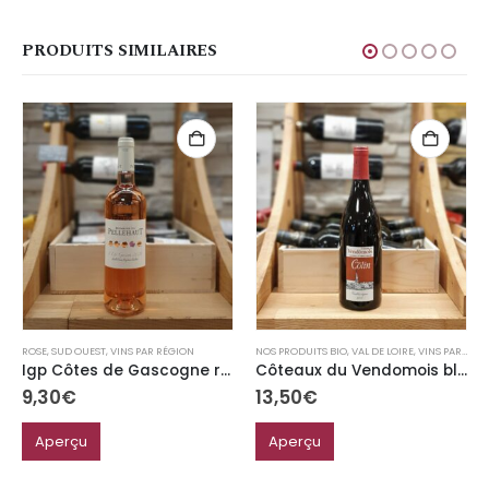
PRODUITS SIMILAIRES
ROSE
,
SUD OUEST
,
VINS PAR RÉGION
NOS PRODUITS BIO
,
VAL DE LOIRE
,
VINS PAR RÉGION
Igp Côtes de Gascogne rosé “l’été Gascon”
Côteaux du Vendomois blanc Domaine Patrice Colin “vieilles vignes” Bio
9,30
€
13,50
€
Aperçu
Aperçu