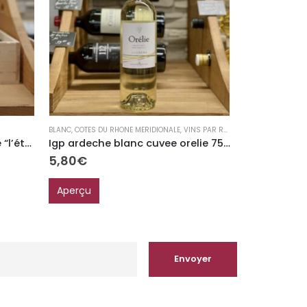
BLANC
,
COTES DU RHONE MERIDIONALE
,
VINS PAR RÉGION
COTES DU RHONE 
Igp Côtes de Gascogne rosé “l’été Gascon”
Igp ardeche blanc cuvee orelie 75cl
5,80
€
18,90
€
Aperçu
Aperçu