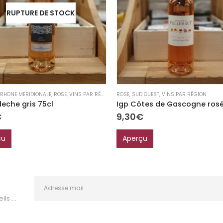
RUPTURE DE STOCK
 RHONE MERIDIONALE
,
ROSE
,
VINS PAR RÉGION
ROSE
,
SUD OUEST
,
VINS PAR RÉGION
deche gris 75cl
€
9,30
€
çu
Aperçu
ls....