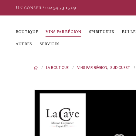
Un conseil? :
02 54 73 15 09
BOUTIQUE
VINS PAR RÉGION
SPIRITUEUX
BULLE
AUTRES
SERVICES
LA BOUTIQUE
VINS PAR RÉGION
,
SUD OUEST