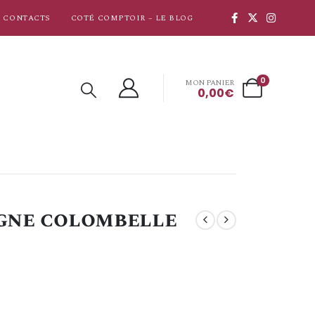
CONTACTS
COTÉ COMPTOIR – LE BLOG
0
MON PANIER
0,00
€
ogne colombelle