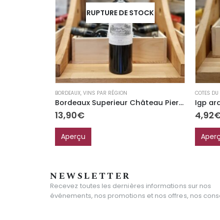
RUPTURE DE STOCK
BORDEAUX
,
VINS PAR RÉGION
COTES DU
Bordeaux Superieur Château Pierrail
Igp ar
13,90
€
4,92
Aperçu
Aper
NEWSLETTER
Recevez toutes les dernières informations sur nos
événements, nos promotions et nos offres, nos consei