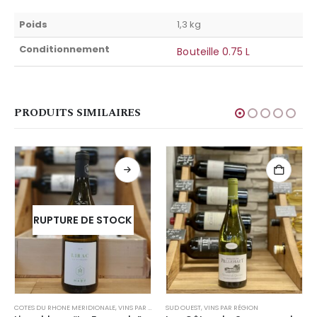
Poids
1,3 kg
Conditionnement
Bouteille 0.75 L
PRODUITS SIMILAIRES
RUPTURE DE STOCK
COTES DU RHONE MERIDIONALE
,
VINS PAR RÉGION
SUD OUEST
,
VINS PAR RÉGION