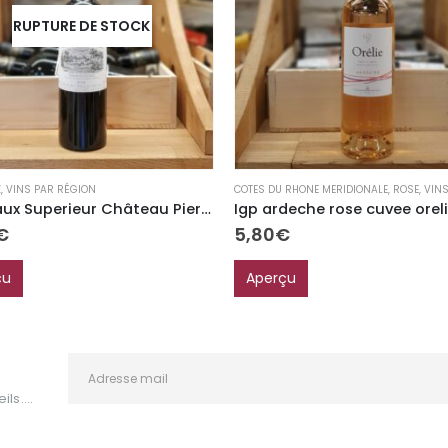
RUPTURE DE STOCK
X
,
VINS PAR RÉGION
COTES DU RHONE MERIDIONALE
,
ROSE
,
VINS 
Bordeaux Superieur Château Pierrail
Igp ardeche rose cuvee oreli
€
5,80
€
çu
Aperçu
ls....