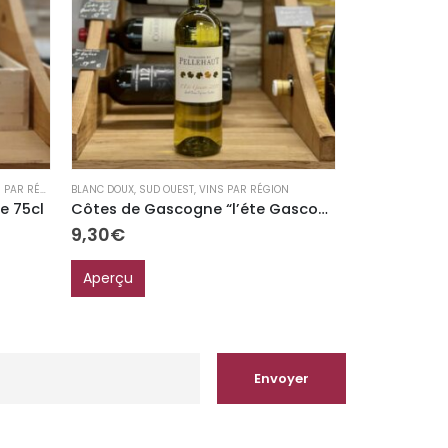
RUP
PAR RÉGION
BLANC DOUX
,
SUD OUEST
,
VINS PAR RÉGION
NOS PRODUITS BI
e 75cl
Côtes de Gascogne “l’éte Gascon” Blanc moelleux
9,30
€
13,50
€
Aperçu
Aperçu