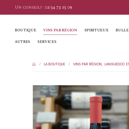
Un conseil? :
02 54 73 15 09
BOUTIQUE
VINS PAR RÉGION
SPIRITUEUX
BULLE
AUTRES
SERVICES
LA BOUTIQUE
VINS PAR RÉGION
,
LANGUEDOC ET