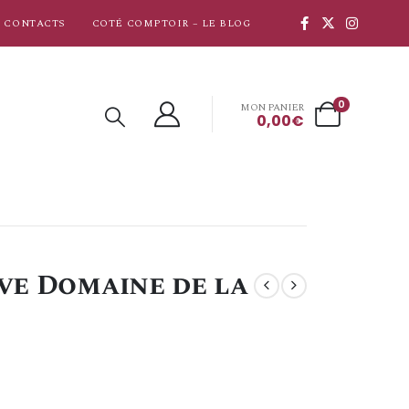
CONTACTS
COTÉ COMPTOIR – LE BLOG
0
MON PANIER
0,00
€
ve Domaine de la