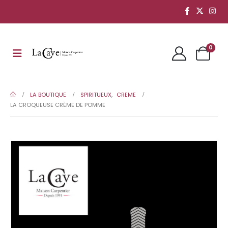
0
LA BOUTIQUE
SPIRITUEUX
,
CREME
LA CROQUEUSE CRÈME DE POMME