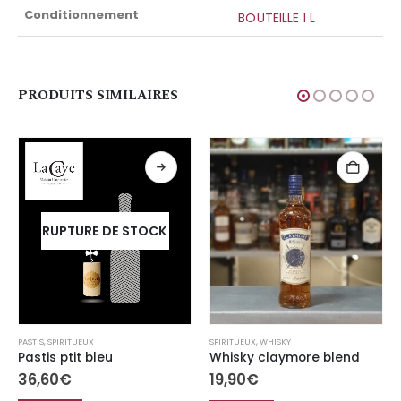
Conditionnement
BOUTEILLE 1 L
PRODUITS SIMILAIRES
RUPTURE DE STOCK
PASTIS
,
SPIRITUEUX
SPIRITUEUX
,
WHISKY
Pastis ptit bleu
Whisky claymore blend
36,60
€
19,90
€