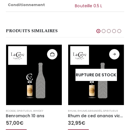
Conditionnement
Bouteille 0.5 L
PRODUITS SIMILAIRES
RUPTURE DE STOCK
ECOSSE
,
SPIRITUEUX
,
WHISKY
RHUM
,
RHUMS ARRANGÉS
,
SPIRITUEUX
Benromach 10 ans
Rhum de ced ananas victoria 70cl
57,00
€
32,95
€