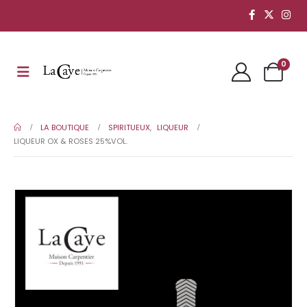
0
LA BOUTIQUE
SPIRITUEUX
,
LIQUEUR
LIQUEUR OX & ROSES 25%VOL.