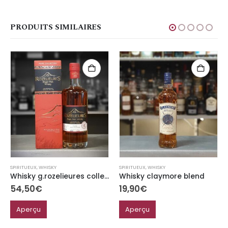
PRODUITS SIMILAIRES
SPIRITUEUX
,
WHISKY
SPIRITUEUX
,
WHISKY
Whisky g.rozelieures collection rare
Whisky claymore blend
54,50
€
19,90
€
Aperçu
Aperçu