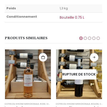
Poids
1,3 kg
Conditionnement
Bouteille 0.75 L
PRODUITS SIMILAIRES
RUPTURE DE STOCK
COTES DU RHONE MERIDIONALE
,
ROSE
,
VINS PAR RÉGION
COTES DU RHONE MERIDIONALE
,
ROUGE
,
VINS PAR RÉGION