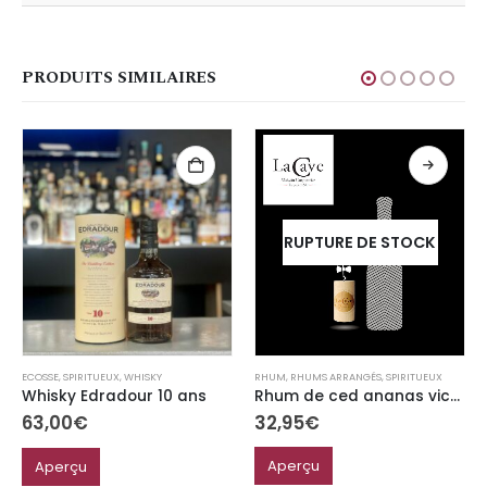
PRODUITS SIMILAIRES
RUPTURE DE STOCK
RHUM
,
RHUMS ARRANGÉS
,
SPIRITUEUX
ECOSSE
,
SPIRITUEUX
,
WHISKY
Rhum de ced ananas victoria 70cl
Whisky Edradour 10 ans
32,95
€
63,00
€
Aperçu
Aperçu