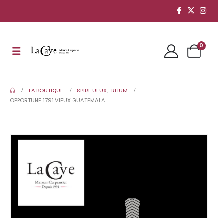
0
LA BOUTIQUE
SPIRITUEUX
,
RHUM
OPPORTUNE 1791 VIEUX GUATEMALA