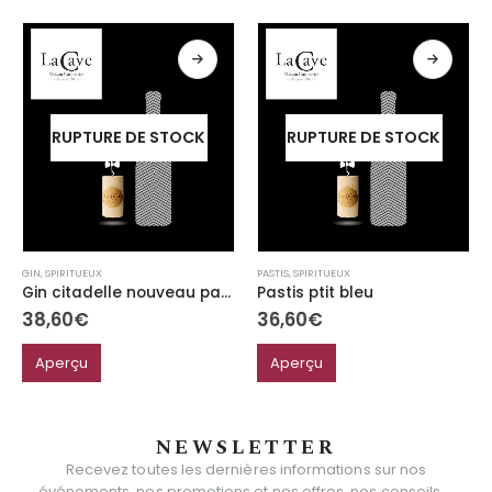
RUPTURE DE STOCK
RUPTURE DE STOCK
GIN
,
SPIRITUEUX
PASTIS
,
SPIRITUEUX
Gin citadelle nouveau packaging
Pastis ptit bleu
38,60
€
36,60
€
Aperçu
Aperçu
NEWSLETTER
Recevez toutes les dernières informations sur nos
événements, nos promotions et nos offres, nos conseils....