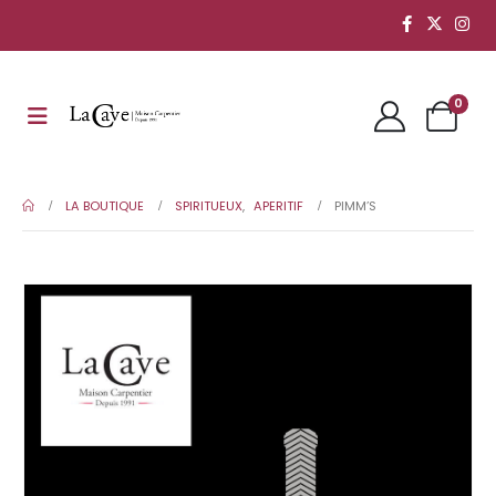
0
LA BOUTIQUE
SPIRITUEUX
,
APERITIF
PIMM’S