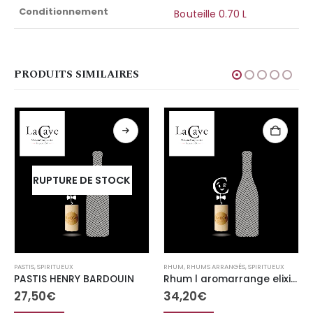
Conditionnement
Bouteille 0.70 L
PRODUITS SIMILAIRES
RUPTURE DE STOCK
PASTIS
,
SPIRITUEUX
RHUM
,
RHUMS ARRANGÉS
,
SPIRITUEUX
PASTIS HENRY BARDOUIN
Rhum l aromarrange elixir d amour
27,50
€
34,20
€