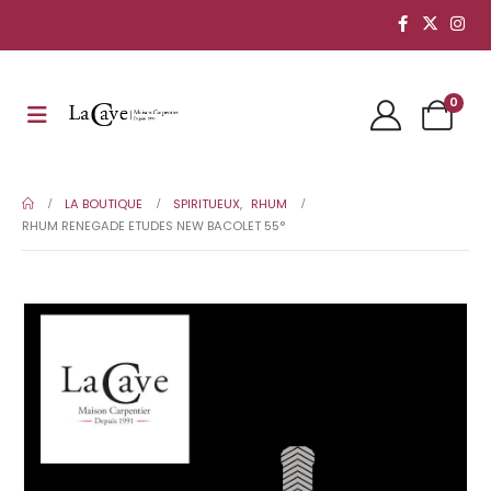
0
LA BOUTIQUE
SPIRITUEUX
,
RHUM
RHUM RENEGADE ETUDES NEW BACOLET 55°