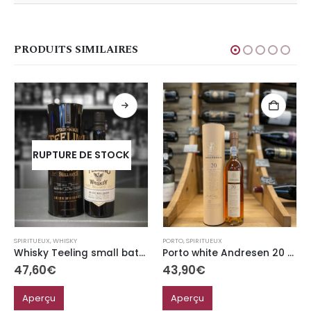
PRODUITS SIMILAIRES
RUPTURE DE STOCK
SPIRITUEUX
,
WHISKY
PORTO
,
SPIRITUEUX
Whisky Teeling small batch blended rhum casks 46% vol
Porto white Andresen 20 ans
47,60
€
43,90
€
Aperçu
Aperçu