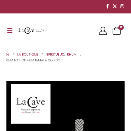
0
LA BOUTIQUE
SPIRITUEUX
,
RHUM
RUM NATION GUATEMALA XO 40%