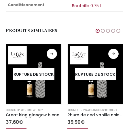
Conditionnement
Bouteille 0.75 L
PRODUITS SIMILAIRES
RUPTURE DE STOCK
RUPTURE DE STOCK
ECOSSE
,
SPIRITUEUX
,
WHISKY
RHUM
,
RHUMS ARRANGÉS
,
SPIRITUEUX
Great king glasgow blend
Rhum de ced vanille noix de macadamia
37,60
€
39,90
€