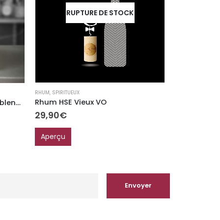
RUPTURE DE STOCK
RUP
RHUM
,
SPIRITUEUX
GIN
,
SPIRITUEUX
Rhum HSE Vieux VO
Gin citadel
Whisky Teeling small batch blended rhum casks 46% vol
29,90
€
38,60
€
Aperçu
Aperçu