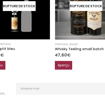
RUPTURE DE STOCK
RUPTURE DE STOCK
PIRITUEUX
SPIRITUEUX
,
WHISKY
ptit bleu
0
€
47,60
€
çu
Aperçu
ls....