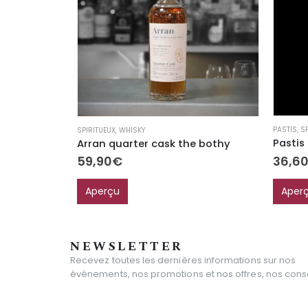
PASTIS
,
S
SPIRITUEUX
,
WHISKY
Pastis 
Arran quarter cask the bothy
36,6
59,90
€
Aper
Aperçu
NEWSLETTER
Recevez toutes les dernières informations sur nos
événements, nos promotions et nos offres, nos consei