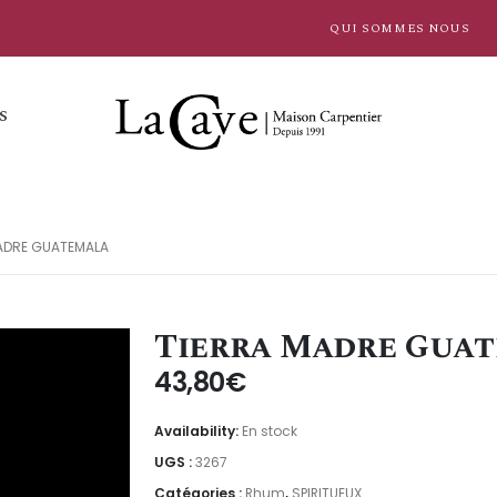
QUI SOMMES NOUS
S
ADRE GUATEMALA
Tierra Madre Gua
43,80
€
Availability:
En stock
UGS :
3267
Catégories :
Rhum
,
SPIRITUEUX