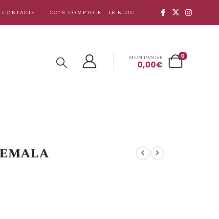
CONTACTS
COTÉ COMPTOIR – LE BLOG
0
MON PANIER
0,00
€
temala