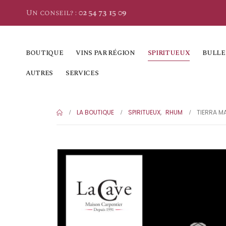
Un conseil? :
02 54 73 15 09
BOUTIQUE
VINS PAR RÉGION
SPIRITUEUX
BULLE
AUTRES
SERVICES
LA BOUTIQUE
SPIRITUEUX
,
RHUM
TIERRA M