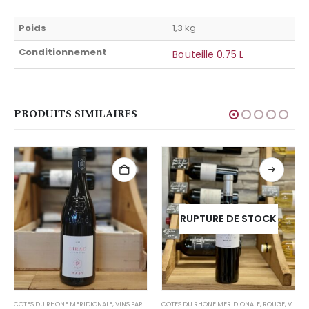
Poids
1,3 kg
Conditionnement
Bouteille 0.75 L
PRODUITS SIMILAIRES
RUPTURE DE STOCK
COTES DU RHONE MERIDIONALE
,
VINS PAR RÉGION
COTES DU RHONE MERIDIONALE
,
ROUGE
,
VINS PAR RÉGION