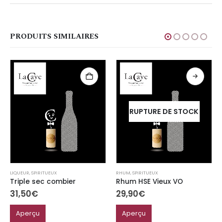
PRODUITS SIMILAIRES
RUPTURE DE STOCK
LIQUEUR
,
SPIRITUEUX
RHUM
,
SPIRITUEUX
Triple sec combier
Rhum HSE Vieux VO
31,50
€
29,90
€
Aperçu
Aperçu