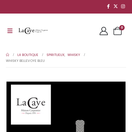
0
LA BOUTIQUE
SPIRITUEUX
,
WHISKY
WHISKY BELLEVOYE BLEU