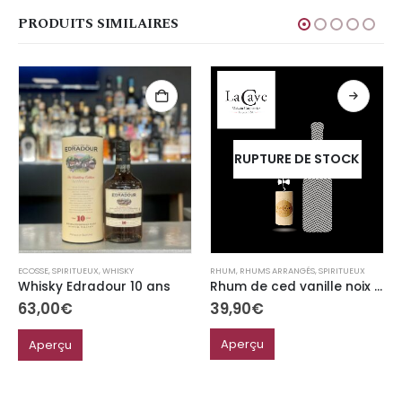
PRODUITS SIMILAIRES
RUPTURE DE STOCK
RHUM
,
RHUMS ARRANGÉS
,
SPIRITUEUX
ECOSSE
,
SPIRITUEUX
,
WHISKY
Rhum de ced vanille noix de macadamia
Whisky Edradour 10 ans
39,90
€
63,00
€
Aperçu
Aperçu