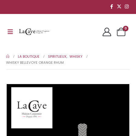
0
LA BOUTIQUE
SPIRITUEUX
,
WHISKY
WHISKY BELLEVOYE ORANGE RHUM