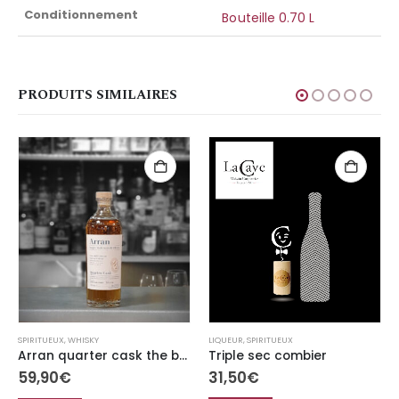
Conditionnement
Bouteille 0.70 L
PRODUITS SIMILAIRES
LIQUEUR
,
SPIRITUEUX
SPIRITUEUX
,
WHISKY
Triple sec combier
Arran quarter cask the bothy
31,50
€
59,90
€