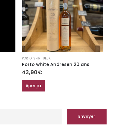
PASTIS
,
SPIRITUEU
PORTO
,
SPIRITUEUX
Pastis lemer
Porto white Andresen 20 ans
48,90
€
43,90
€
Aperçu
Aperçu