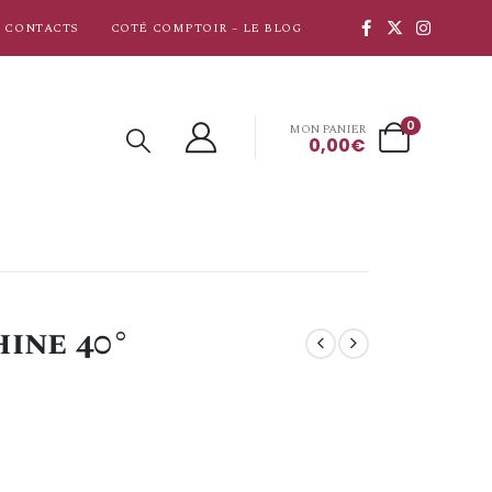
CONTACTS
COTÉ COMPTOIR – LE BLOG
0
MON PANIER
0,00
€
ine 40°