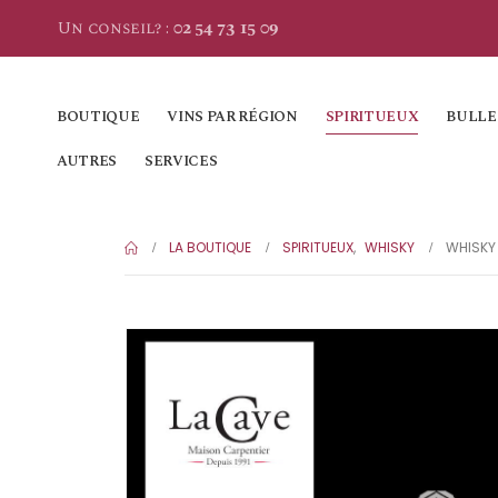
Un conseil? :
02 54 73 15 09
BOUTIQUE
VINS PAR RÉGION
SPIRITUEUX
BULLE
AUTRES
SERVICES
LA BOUTIQUE
SPIRITUEUX
,
WHISKY
WHISKY