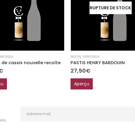
RUPTURE DE STOCK
IRITUEUX
PASTIS
,
SPIRITUEUX
de cassis nouvelle recolte
PASTIS HENRY BARDOUIN
€
27,50
€
çu
Aperçu
ls....