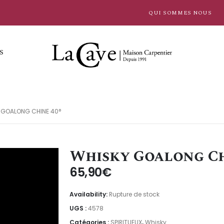
QUI SOMMES NOUS
S
 GOALONG CHINE 40°
Whisky Goalong Ch
65,90
€
Availability:
Rupture de stock
UGS :
4578
Catégories :
SPIRITUEUX
,
Whisky