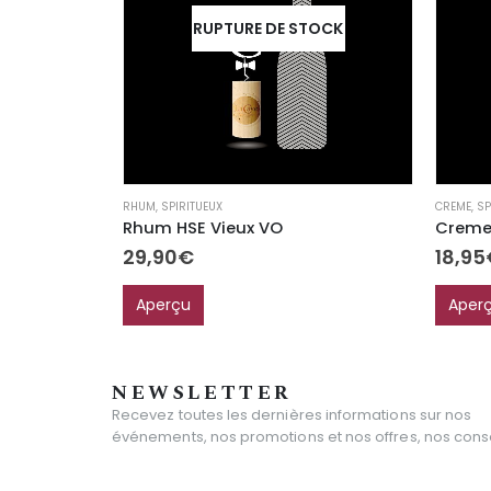
RUPTURE DE STOCK
RHUM
,
SPIRITUEUX
CREME
,
SP
Rhum HSE Vieux VO
Creme 
29,90
€
18,95
Aperçu
Aper
NEWSLETTER
Recevez toutes les dernières informations sur nos
événements, nos promotions et nos offres, nos consei