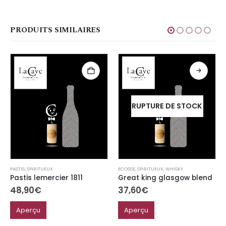
PRODUITS SIMILAIRES
RUPTURE DE STOCK
PASTIS
,
SPIRITUEUX
ECOSSE
,
SPIRITUEUX
,
WHISKY
Pastis lemercier 1811
Great king glasgow blend
48,90
€
37,60
€
Aperçu
Aperçu