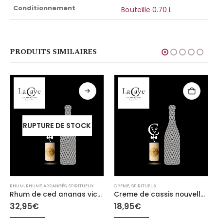
Conditionnement
Bouteille 0.70 L
PRODUITS SIMILAIRES
RUPTURE DE STOCK
RHUM
,
RHUMS ARRANGÉS
,
SPIRITUEUX
CREME
,
SPIRITUEUX
Rhum de ced ananas victoria 70cl
Creme de cassis nouvelle recolte
32,95
€
18,95
€