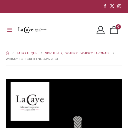
0
LA BOUTIQUE
SPIRITUEUX
,
WHISKY
,
WHISKY JAPONAIS
WHISKY TOTTORI BLEND 43% 70CL