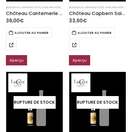
BORDEAUX
,
GRANDS CRUS
,
VINS PAR RÉGION
BORDEAUX
,
GRANDS CRUS
,
VINS PAR RÉGION
Château Cantemerle Haut-Médoc 2020
Château Capbern Saint Estèphe 2019
36,00
€
33,60
€
AJOUTER AU PANIER
AJOUTER AU PANIER
Aperçu
Aperçu
RUPTURE DE STOCK
RUPTURE DE STOCK