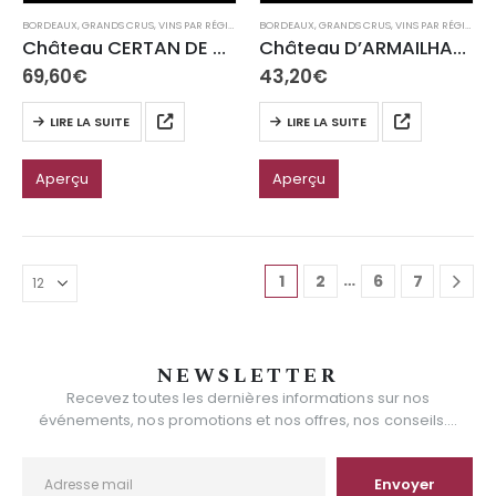
BORDEAUX
,
GRANDS CRUS
,
VINS PAR RÉGION
BORDEAUX
,
GRANDS CRUS
,
VINS PAR RÉGION
Château CERTAN DE MAY AOC Pomerol
Château D’ARMAILHAC AOC Pauillac
69,60
€
43,20
€
LIRE LA SUITE
LIRE LA SUITE
Aperçu
Aperçu
…
1
2
6
7
NEWSLETTER
Recevez toutes les dernières informations sur nos
événements, nos promotions et nos offres, nos conseils....