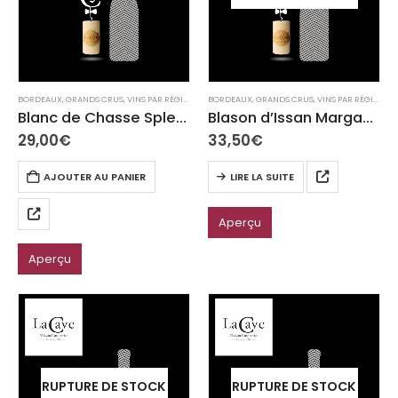
BORDEAUX
,
GRANDS CRUS
,
VINS PAR RÉGION
BORDEAUX
,
GRANDS CRUS
,
VINS PAR RÉGION
Blanc de Chasse Spleen Bordeaux sec 2020
Blason d’Issan Margaux 2020
29,00
€
33,50
€
AJOUTER AU PANIER
LIRE LA SUITE
Aperçu
Aperçu
RUPTURE DE STOCK
RUPTURE DE STOCK