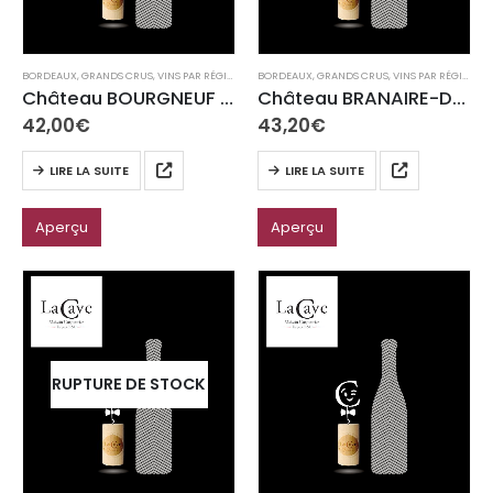
BORDEAUX
,
GRANDS CRUS
,
VINS PAR RÉGION
BORDEAUX
,
GRANDS CRUS
,
VINS PAR RÉGION
Château BOURGNEUF AOC Pomerol
Château BRANAIRE-DUCRU AOC Saint-Julien
42,00
€
43,20
€
LIRE LA SUITE
LIRE LA SUITE
Aperçu
Aperçu
RUPTURE DE STOCK