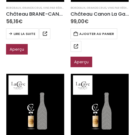
BORDEAUX
,
GRANDS CRUS
,
VINS PAR RÉGION
BORDEAUX
,
GRANDS CRUS
,
VINS PAR RÉGION
Château BRANE-CANTENAC MARGAUX
Château Canon La Gaffelière Saint Emilion Grand Cru 2020
56,16
€
99,00
€
LIRE LA SUITE
AJOUTER AU PANIER
Aperçu
Aperçu