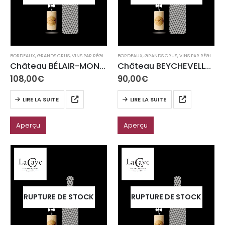
BORDEAUX
,
GRANDS CRUS
,
VINS PAR RÉGION
BORDEAUX
,
GRANDS CRUS
,
VINS PAR RÉGION
Château BÉLAIR-MONANGE AOC Saint-Emilion Grand Cru
Château BEYCHEVELLE AOC Saint-Julien
108,00
€
90,00
€
LIRE LA SUITE
LIRE LA SUITE
Aperçu
Aperçu
RUPTURE DE STOCK
RUPTURE DE STOCK