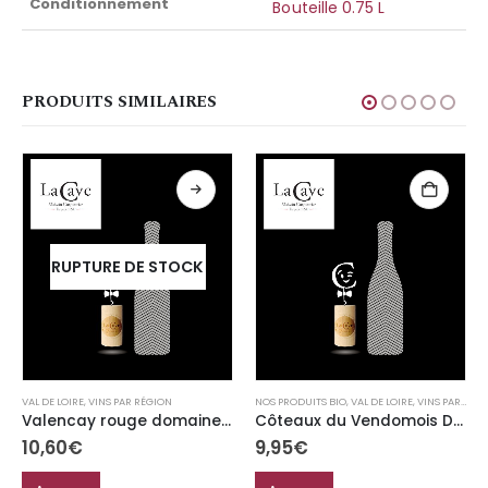
Conditionnement
Bouteille 0.75 L
PRODUITS SIMILAIRES
RUPTURE DE STOCK
VAL DE LOIRE
,
VINS PAR RÉGION
NOS PRODUITS BIO
,
VAL DE LOIRE
,
VINS PAR RÉGION
Valencay rouge domaine minchin
Côteaux du Vendomois Domaine Patrice Colin “Gris Bodin” Bio
10,60
€
9,95
€