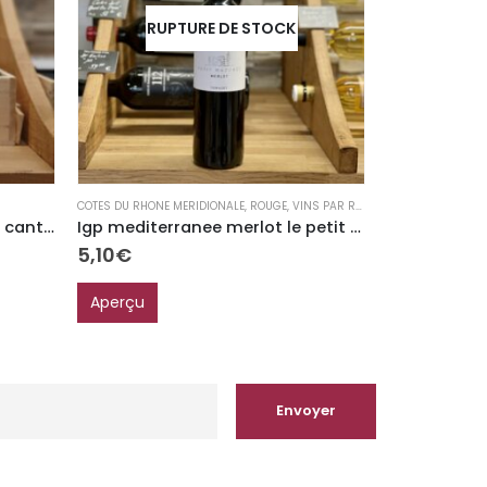
RUPTURE DE STOCK
RUP
COTES DU RHONE MERIDIONALE
,
ROUGE
,
VINS PAR RÉGION
ROUGE
,
VAL DE LO
CÔtes de bordeaux ch. haut canteloup
Igp mediterranee merlot le petit mazuret
5,10
€
10,95
€
Aperçu
Aperçu