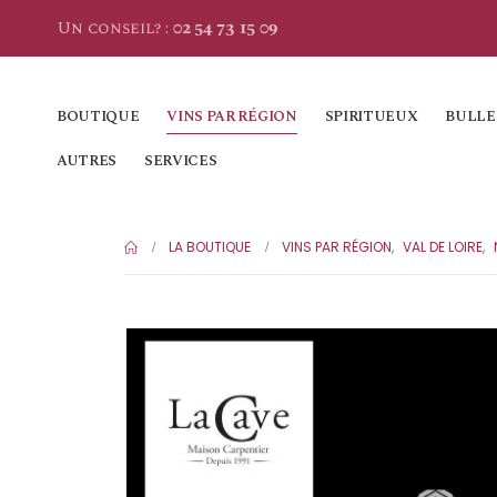
Un conseil? :
02 54 73 15 09
BOUTIQUE
VINS PAR RÉGION
SPIRITUEUX
BULLE
AUTRES
SERVICES
LA BOUTIQUE
VINS PAR RÉGION
,
VAL DE LOIRE
,