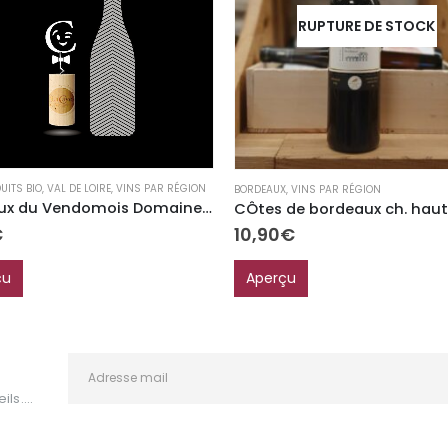
RUPTURE DE STOCK
UITS BIO
,
VAL DE LOIRE
,
VINS PAR RÉGION
BORDEAUX
,
VINS PAR RÉGION
Côteaux du Vendomois Domaine Patrice Colin “Gris Bodin” Bio
€
10,90
€
çu
Aperçu
ls....