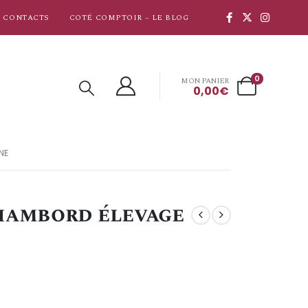
CONTACTS
COTÉ COMPTOIR – LE BLOG
0
MON PANIER
0,00
€
NE
hambord élevage