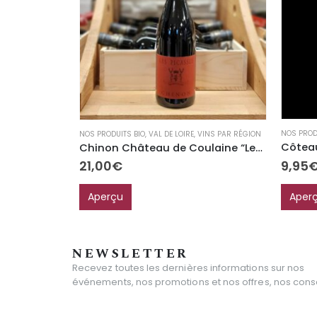
NOS PROD
NOS PRODUITS BIO
,
VAL DE LOIRE
,
VINS PAR RÉGION
Chinon Château de Coulaine “Les Picasses”
9,95
21,00
€
Aper
Aperçu
NEWSLETTER
Recevez toutes les dernières informations sur nos
événements, nos promotions et nos offres, nos consei