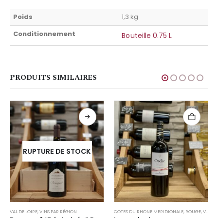
Poids
1,3 kg
Conditionnement
Bouteille 0.75 L
PRODUITS SIMILAIRES
RUPTURE DE STOCK
VAL DE LOIRE
,
VINS PAR RÉGION
COTES DU RHONE MERIDIONALE
,
ROUGE
,
VINS PAR RÉGION