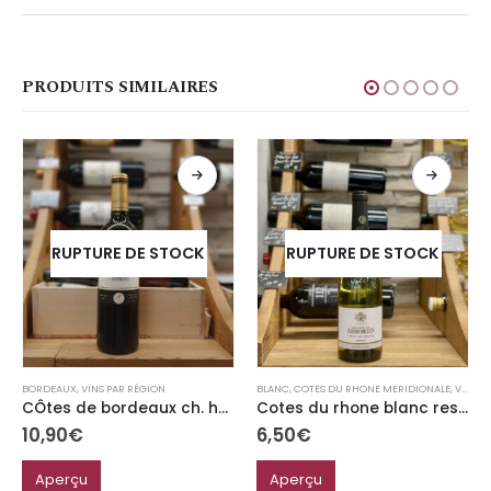
PRODUITS SIMILAIRES
RUPTURE DE STOCK
RUPTURE DE STOCK
BORDEAUX
,
VINS PAR RÉGION
BLANC
,
COTES DU RHONE MERIDIONALE
,
VINS PAR RÉGION
CÔtes de bordeaux ch. haut canteloup
Cotes du rhone blanc reserve des armoiries
10,90
€
6,50
€
Aperçu
Aperçu