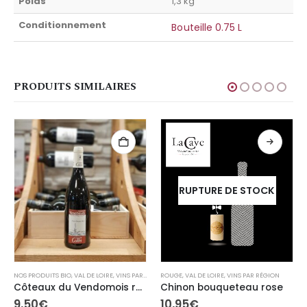
Poids
1,3 kg
Conditionnement
Bouteille 0.75 L
PRODUITS SIMILAIRES
RUPTURE DE STOCK
ROUGE
,
VAL DE LOIRE
,
VINS PAR RÉGION
NOS PRODUITS BIO
,
VAL DE LOIRE
,
VINS PAR RÉGION
Chinon bouqueteau rose
Côteaux du Vendomois rouge Domaine Patrice Colin “Pierre Francois” Bio
10,95
€
9,50
€