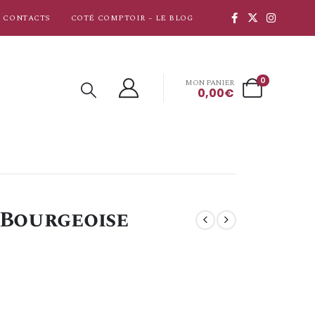
CONTACTS
COTÉ COMPTOIR – LE BLOG
0
MON PANIER
0,00
€
 Bourgeoise