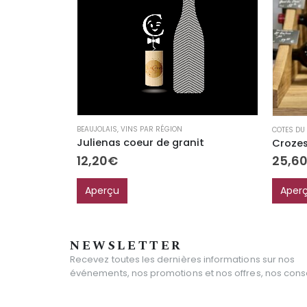
BEAUJOLAIS
,
VINS PAR RÉGION
COTES DU
Julienas coeur de granit
12,20
€
25,6
Aperçu
Aper
NEWSLETTER
Recevez toutes les dernières informations sur nos
événements, nos promotions et nos offres, nos consei