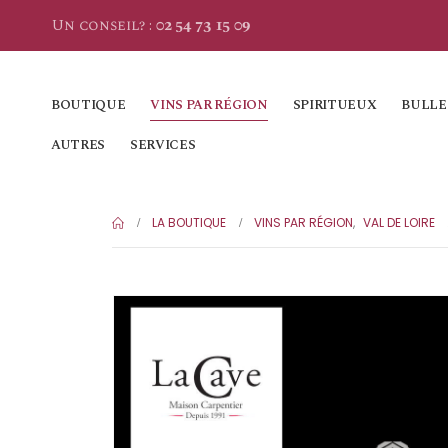
Un conseil? :
02 54 73 15 09
BOUTIQUE
VINS PAR RÉGION
SPIRITUEUX
BULLE
AUTRES
SERVICES
LA BOUTIQUE
VINS PAR RÉGION
,
VAL DE LOIRE