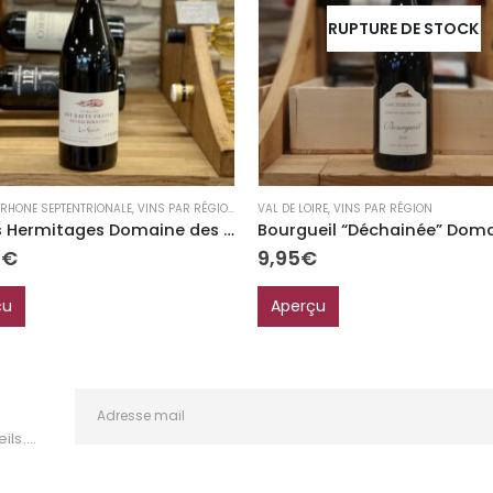
RUPTURE DE STOCK
 RHONE SEPTENTRIONALE
,
VINS PAR RÉGION
VAL DE LOIRE
,
VINS PAR RÉGION
Crozes Hermitages Domaine des Hauts Chassis
0
€
9,95
€
çu
Aperçu
ls....