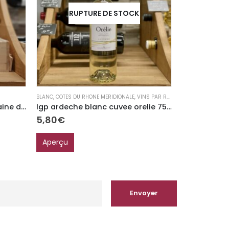
RUPTURE DE STOCK
BLANC
,
COTES DU RHONE MERIDIONALE
,
VINS PAR RÉGION
ROSE
,
SUD OUEST
,
Bourgueil “Déchainée” Domaine des Chesnaies
Igp ardeche blanc cuvee orelie 75cl
5,80
€
9,30
€
Aperçu
Aperçu