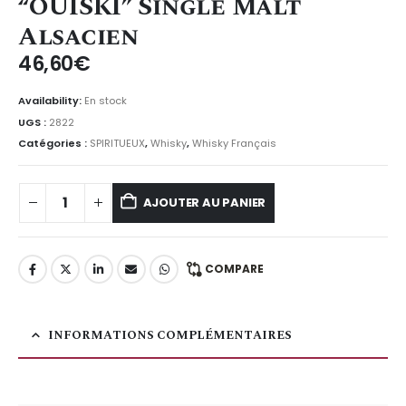
“OUISKI” Single Malt
Alsacien
46,60
€
Availability:
En stock
UGS :
2822
Catégories :
SPIRITUEUX
,
Whisky
,
Whisky Français
AJOUTER AU PANIER
COMPARE
INFORMATIONS COMPLÉMENTAIRES