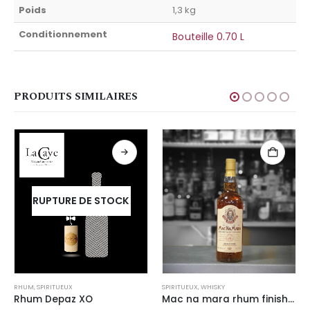
Poids
1,3 kg
Conditionnement
Bouteille 0.70 L
PRODUITS SIMILAIRES
RUPTURE DE STOCK
RHUM
,
SPIRITUEUX
SPIRITUEUX
,
WHISKY
Rhum Depaz XO
Mac na mara rhum finish 40°vol.