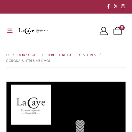
0
LA BOUTIQUE
BIERE
,
BIERE FUT
,
FUT 6 LITRES
CORONA 6 LITRES 4.5% VOL