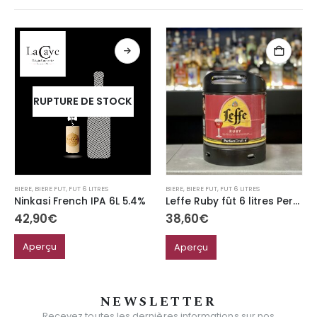
RUPTURE DE STOCK
BIERE
,
BIERE FUT
,
FUT 6 LITRES
BIERE
,
BIERE FUT
,
FUT 6 LITRES
Ninkasi French IPA 6L 5.4%
Leffe Ruby fût 6 litres Perfect Draft 5%
42,90
€
38,60
€
Aperçu
Aperçu
NEWSLETTER
Recevez toutes les dernières informations sur nos