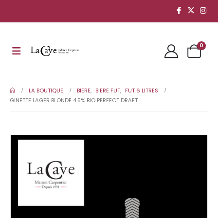
0
LA BOUTIQUE
BIERE
,
BIERE FUT
,
FUT 6 LITRES
GINETTE LAGER BLONDE 4.5% BIO PERFECT DRAFT