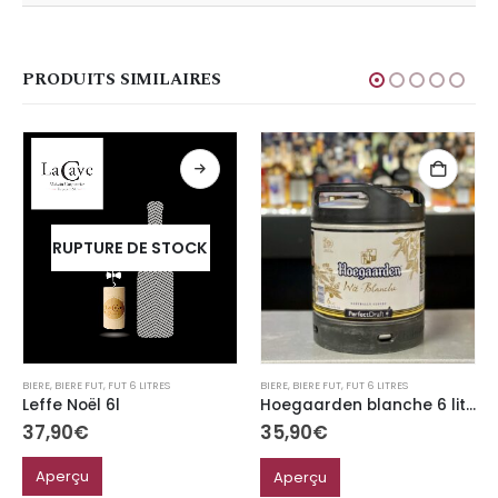
PRODUITS SIMILAIRES
RUPTURE DE STOCK
BIERE
,
BIERE FUT
,
FUT 6 LITRES
BIERE
,
BIERE FUT
,
FUT 6 LITRES
Leffe Noël 6l
Hoegaarden blanche 6 litres Perfect Draft 4.9%
37,90
€
35,90
€
Aperçu
Aperçu