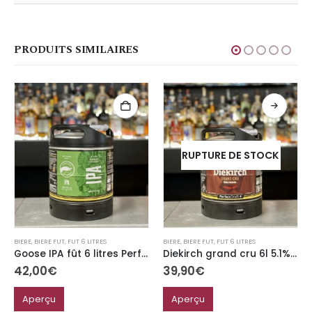
PRODUITS SIMILAIRES
RUPTURE DE STOCK
BIERE
,
BIERE FUT
,
FUT 6 LITRES
BIERE
,
BIERE FUT
,
FUT 6 LITRES
Goose IPA fût 6 litres Perfect Draft 5.9%
Diekirch grand cru 6l 5.1% perfect draft
42,00
€
39,90
€
Aperçu
Aperçu