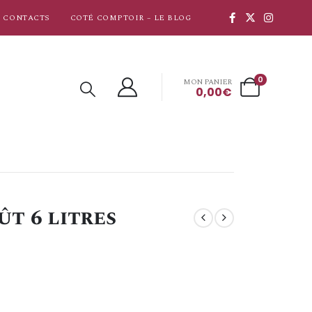
CONTACTS
COTÉ COMPTOIR – LE BLOG
0
MON PANIER
0,00
€
ût 6 litres