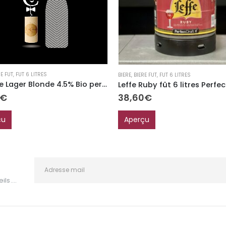
RE FUT
,
FUT 6 LITRES
BIERE
,
BIERE FUT
,
FUT 6 LITRES
Ginette Lager Blonde 4.5% Bio perfect draft
€
38,60
€
çu
Aperçu
ls....