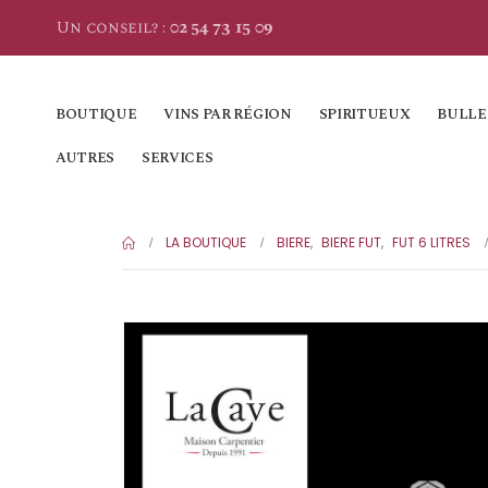
Un conseil? :
02 54 73 15 09
BOUTIQUE
VINS PAR RÉGION
SPIRITUEUX
BULLE
AUTRES
SERVICES
LA BOUTIQUE
BIERE
,
BIERE FUT
,
FUT 6 LITRES