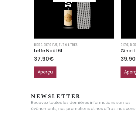
BIERE
,
BIERE FUT
,
FUT 6 LITRES
BIERE
,
BIE
Leffe Noël 6l
37,90
€
39,90
Aperçu
Aper
NEWSLETTER
Recevez toutes les dernières informations sur nos
événements, nos promotions et nos offres, nos consei