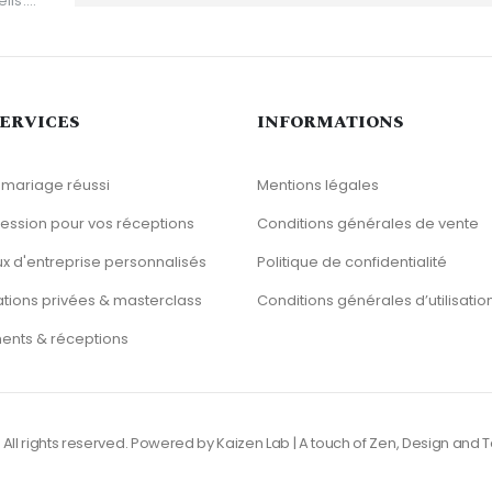
ls....
SERVICES
INFORMATIONS
 mariage réussi
Mentions légales
ression pour vos réceptions
Conditions générales de vente
 d'entreprise personnalisés
Politique de confidentialité
tions privées & masterclass
Conditions générales d’utilisatio
ents & réceptions
All rights reserved.
Powered by Kaizen Lab
| A touch of Zen, Design and