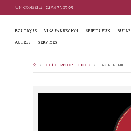
Un conseil? :
02 54 73 15 09
BOUTIQUE
VINS PAR RÉGION
SPIRITUEUX
BULLE
AUTRES
SERVICES
COTÉ COMPTOIR – LE BLOG
GASTRONOMIE