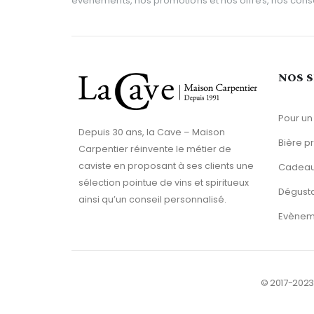
événements, nos promotions et nos offres, nos consei
NOS 
Pour un
Depuis 30 ans, la Cave – Maison
Bière p
Carpentier réinvente le métier de
caviste en proposant à ses clients une
Cadeaux
sélection pointue de vins et spiritueux
Dégusta
ainsi qu’un conseil personnalisé.
Evènem
© 2017-2023 