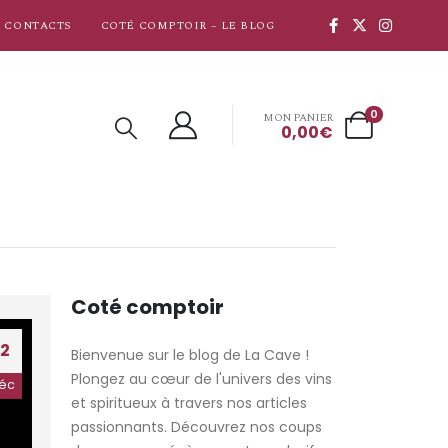
CONTACTS
COTÉ COMPTOIR – LE BLOG
0
MON PANIER
0,00
€
Coté comptoir
12
Bienvenue sur le blog de La Cave !
Plongez au cœur de l'univers des vins
éc
et spiritueux à travers nos articles
passionnants. Découvrez nos coups